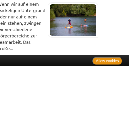
enn wir auf einem
ackeligen Untergrund
der nur auf einem
ein stehen, zwingen
ir verschiedene
örperbereiche zur
eamarbeit. Das
roße...
Allow cookies
. Bei Tierarzneimitteln: Zu Risiken und Nebenwirkungen lesen
e Preise inkl. MwSt. * Sparpotential gegenüber der
 Informationsstelle für Arzneispezialitäten (IFA GmbH) / nur
 Der AVP ist keine unverbindliche Preisempfehlung der
ken verbindlichen Arzneimittel Abgabepreis entspricht, zu dem
iche UVP eine Empfehlung der Hersteller.