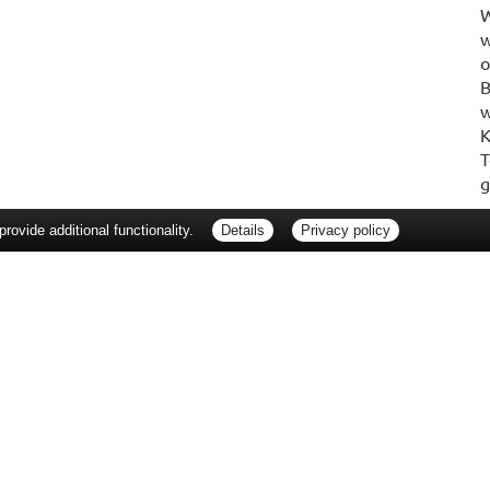
W
w
o
B
w
K
T
g
ovide additional functionality.
Details
Privacy policy
erbraucherrechte
Barrierefreiheit
Impressum
ie Packungsbeilage und fragen Sie Ihre Ärztin, Ihren Arzt oder in Ihrer Apotheke
Tierarzt oder in Ihrer Apotheke. Nur solange Vorrat reicht. Irrtum vorbehalten. All
er unverbindlichen Herstellermeldung des Apothekenverkaufspreises (UAVP) an die
che Preisempfehlung des Herstellers (UVP). AVP = Apothekenverkaufspreis (AVP).
tz gebrachter Preis für rezeptfreie Arzneimittel, der in der Höhe dem für Apothe
tzlichen Krankenversicherung abrechnet. Im Gegensatz zum AVP ist die gebräuchl