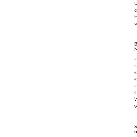
U
e
H
w
B
N
«
«
«
«
«
G
W
w
S
n