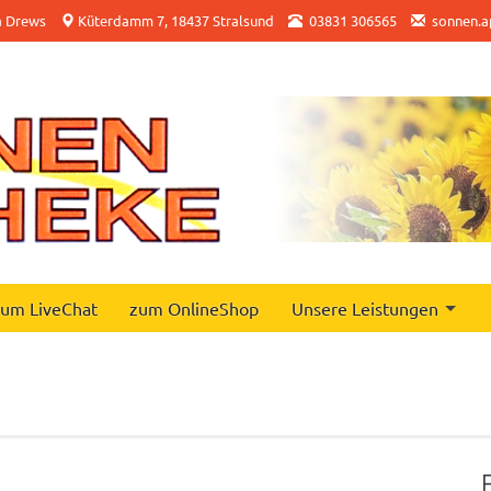
a Drews
Küterdamm 7, 18437 Stralsund
03831 306565
sonnen.a
um LiveChat
zum OnlineShop
Unsere Leistungen