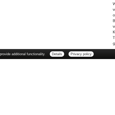
W
w
o
B
w
K
T
g
ovide additional functionality.
Details
Privacy policy
erbraucherrechte
Barrierefreiheit
Impressum
ie Packungsbeilage und fragen Sie Ihre Ärztin, Ihren Arzt oder in Ihrer Apotheke
Tierarzt oder in Ihrer Apotheke. Nur solange Vorrat reicht. Irrtum vorbehalten. All
er unverbindlichen Herstellermeldung des Apothekenverkaufspreises (UAVP) an die
che Preisempfehlung des Herstellers (UVP). AVP = Apothekenverkaufspreis (AVP).
tz gebrachter Preis für rezeptfreie Arzneimittel, der in der Höhe dem für Apothe
tzlichen Krankenversicherung abrechnet. Im Gegensatz zum AVP ist die gebräuchl