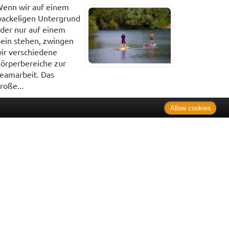
enn wir auf einem
ackeligen Untergrund
der nur auf einem
ein stehen, zwingen
ir verschiedene
örperbereiche zur
eamarbeit. Das
roße...
Allow cookies
. Bei Tierarzneimitteln: Zu Risiken und Nebenwirkungen lesen
e Preise inkl. MwSt. * Sparpotential gegenüber der
 Informationsstelle für Arzneispezialitäten (IFA GmbH) / nur
 Der AVP ist keine unverbindliche Preisempfehlung der
ken verbindlichen Arzneimittel Abgabepreis entspricht, zu dem
iche UVP eine Empfehlung der Hersteller.