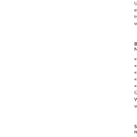
U
e
H
w
B
N
«
«
«
«
«
G
W
w
S
n