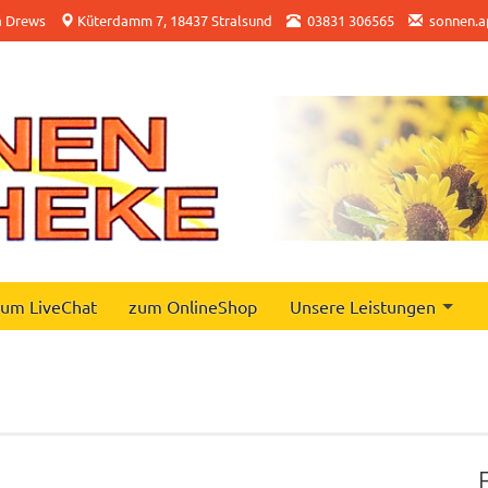
a Drews
Küterdamm 7, 18437 Stralsund
03831 306565
sonnen.a
um LiveChat
zum OnlineShop
Unsere Leistungen